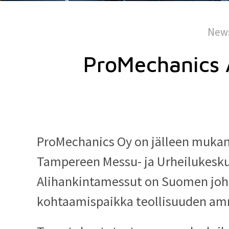
New
ProMechanics A
ProMechanics Oy on jälleen mukan
Tampereen Messu- ja Urheilukesku
Alihankintamessut on Suomen jo
kohtaamispaikka teollisuuden amma