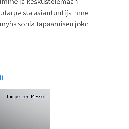
himme ja keskustelemaan
notarpeista asiantuntijamme
t myös sopia tapaamisen joko
fi