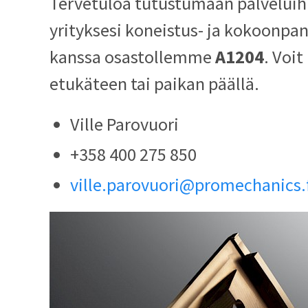
Tervetuloa tutustumaan palvelui
yrityksesi koneistus- ja kokoonpa
kanssa osastollemme
A1204
. Voi
etukäteen tai paikan päällä.
Ville Parovuori
+358 400 275 850
ville.parovuori@promechanics.