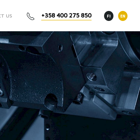
+358 400 275 850
T US
FI
EN