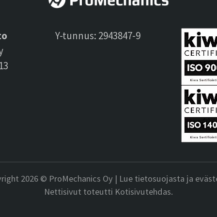
to
Y-tunnus: 2943847-9
y
13
right 2026 © ProMechanics Oy |
Lue tietosuojasta ja eväste
Nettisivut toteutti Kotisivutehdas.