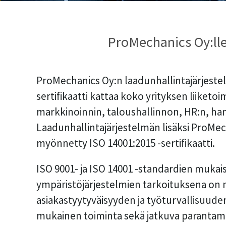
ProMechanics Oy:lle
ProMechanics Oy:n laadunhallintajärjeste
sertifikaatti kattaa koko yrityksen liike
markkinoinnin, taloushallinnon, HR:n, h
Laadunhallintajärjestelmän lisäksi ProMec
myönnetty ISO 14001:2015 -sertifikaatti.
ISO 9001- ja ISO 14001 -standardien mukais
ympäristöjärjestelmien tarkoituksena on
asiakastyytyväisyyden ja työturvallisuud
mukainen toiminta sekä jatkuva parantam