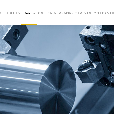
UT
YRITYS
LAATU
GALLERIA
AJANKOHTAISTA
YHTEYSTI