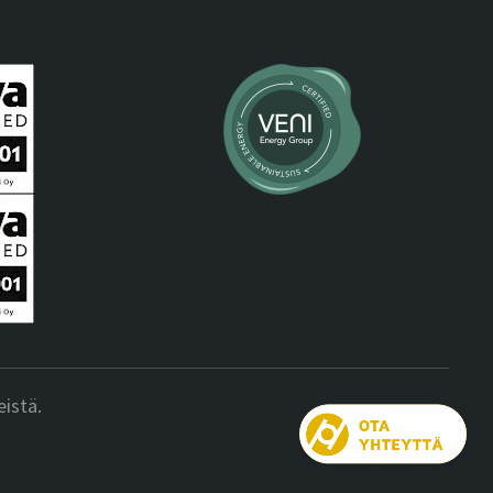
istä.