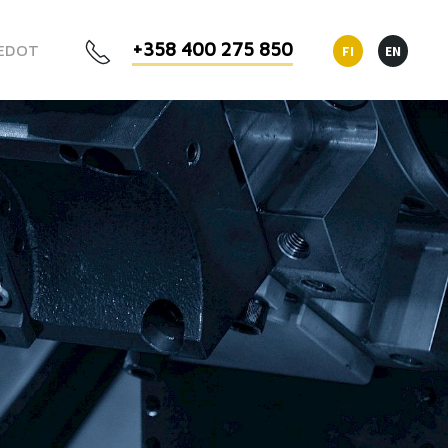
+358 400 275 850
EDOT
FI
EN