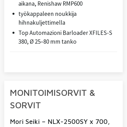
aikana, Renishaw RMP600
työkappaleen noukkija
hihnakuljettimella
Top Automazioni Barloader XFILES-S
380, Ø 25–80 mm tanko
MONITOIMISORVIT &
SORVIT
Mori Seiki – NLX-2500SY x 700,