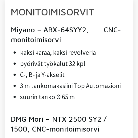
MONITOIMISORVIT
Miyano – ABX-64SYY2, CNC-
monitoimisorvi
kaksi karaa, kaksi revolveria
pyörivät työkalut 32 kpl
C-, B- ja Y-akselit
3 m tankomakasiini Top Automazioni
suurin tanko Ø 65 m
DMG Mori – NTX 2500 SY2 /
1500, CNC-monitoimisorvi