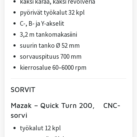
kaksi karaa, kaksi revolveria
pyörivät työkalut 32 kpl
C-, B- ja Y-akselit
3,2 m tankomakasiini
suurin tanko Ø 52 mm
sorvauspituus 700 mm
kierrosalue 60–6000 rpm
SORVIT
Mazak – Quick Turn 200, CNC-
sorvi
työkalut 12 kpl