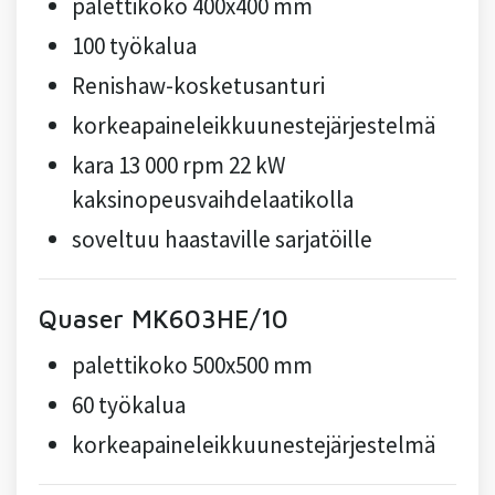
palettikoko 400x400 mm
100 työkalua
Renishaw-kosketusanturi
korkeapaineleikkuunestejärjestelmä
kara 13 000 rpm 22 kW
kaksinopeusvaihdelaatikolla
soveltuu haastaville sarjatöille
Quaser MK603HE/10
palettikoko 500x500 mm
60 työkalua
korkeapaineleikkuunestejärjestelmä