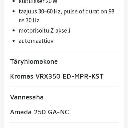
kuitulaser 20 W
taajuus 30–60 Hz, pulse of duration 98
ns 30 Hz
motorisoitu Z-akseli
automaattiovi
Täryhiomakone
Kromas VRX350 ED-MPR-KST
Vannesaha
Amada 250 GA-NC