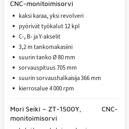
CNC-monitoimisorvi
kaksi karaa, yksi revolveri
pyörivät työkalut 12 kpl
C-, B- ja Y-akselit
3,2 m tankomakasiini
suurin tanko Ø 80 mm
sorvauspituus 705 mm
suurin sorvaushalkaisija 366 mm
kierrosalue 4 000 rpm
Mori Seiki – ZT-1500Y, CNC-
monitoimisorvi