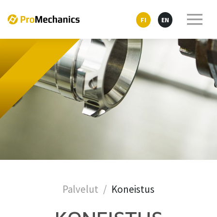
FI
EN
Palvelut
Koneistus