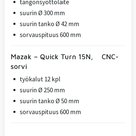
tangonsyöttölaite
suurin Ø 300 mm
suurin tanko Ø 42 mm
sorvauspituus 600 mm
Mazak – Quick Turn 15N, CNC-
sorvi
työkalut 12 kpl
suurin Ø 250 mm
suurin tanko Ø 50 mm
sorvauspituus 600 mm