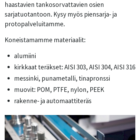
haastavien tankosorvattavien osien
sarjatuotantoon. Kysy myös piensarja- ja
protopalveluitamme.
Koneistamamme materiaalit:
alumiini
kirkkaat teräkset: AISI 303, AISI 304, AISI 316
messinki, punametalli, tinapronssi
muovit: POM, PTFE, nylon, PEEK
rakenne- ja automaattiteräs