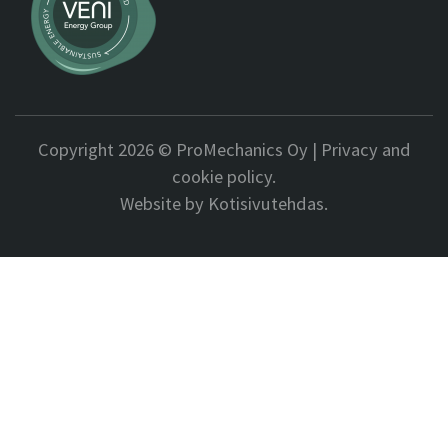
Copyright 2026 © ProMechanics Oy |
Privacy and
cookie policy.
Website by Kotisivutehdas.