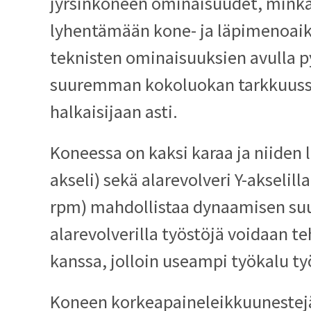
jyrsinkoneen ominaisuudet, mink
lyhentämään kone- ja läpimenoaiko
teknisten ominaisuuksien avulla
suuremman kokoluokan tarkkuusso
halkaisijaan asti.
Koneessa on kaksi karaa ja niiden l
akseli) sekä alarevolveri Y-akselill
rpm) mahdollistaa dynaamisen suu
alarevolverilla työstöjä voidaan t
kanssa, jolloin useampi työkalu ty
Koneen korkeapaineleikkuunestejä