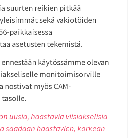
a suurten reikien pitkää
 yleisimmät sekä vakiotöiden
256-paikkaisessa
taa asetusten tekemistä.
jo ennestään käytössämme olevan
iakseliselle monitoimisorville
ka nostivat myös CAM-
tasolle.
n uusia, haastavia viisiakselisia
ta saadaan haastavien, korkean