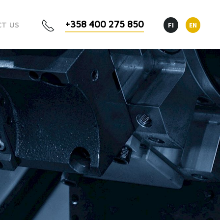
+358 400 275 850
T US
FI
EN