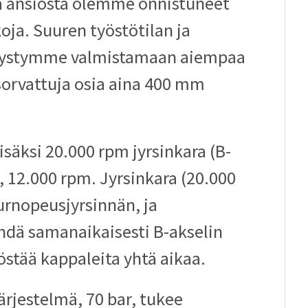
ä ansiosta olemme onnistuneet
ja. Suuren työstötilan ja
 pystymme valmistamaan aiempaa
rvattuja osia aina 400 mm
isäksi 20.000 rpm jyrsinkara (B-
a, 12.000 rpm. Jyrsinkara (20.000
rnopeusjyrsinnän, ja
ehdä samanaikaisesti B-akselin
östää kappaleita yhtä aikaa.
rjestelmä, 70 bar, tukee