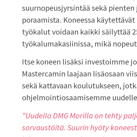
suurnopeusjyrsintää sekä pienten j
poraamista. Koneessa käytettävät
työkalut voidaan kaikki säilyttää 
työkalumakasiinissa, mikä nopeut
Itse koneen lisäksi investoimme 
Mastercamin laajaan lisäosaan viis
sekä kattavaan koulutukseen, jot
ohjelmointiosaamisemme uudelle 
”Uudella DMG Morilla on tehty paljo
sorvaustöitä. Suurin hyöty konees