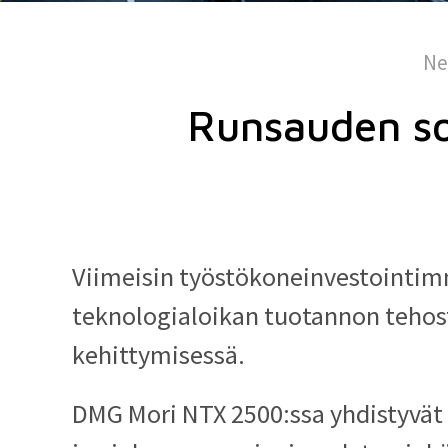
Ne
Runsauden s
Viimeisin työstökoneinvestointi
teknologialoikan tuotannon teho
kehittymisessä.
DMG Mori NTX 2500:ssa yhdistyvät 