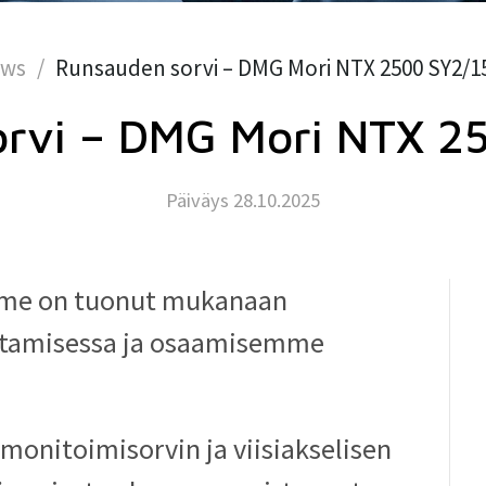
ws
Runsauden sorvi – DMG Mori NTX 2500 SY2/1
orvi – DMG Mori NTX 2
Päiväys 28.10.2025
mme on tuonut mukanaan
stamisessa ja osaamisemme
monitoimisorvin ja viisiakselisen