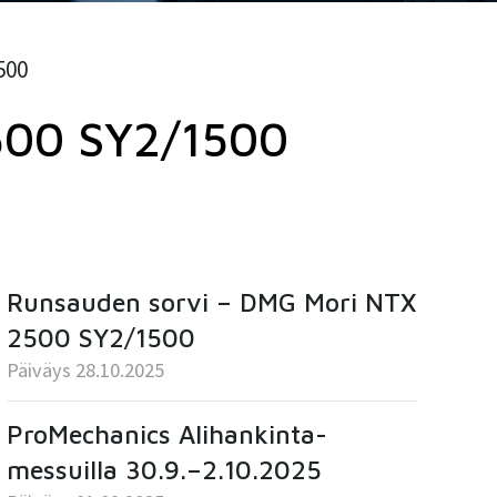
500
500 SY2/1500
Runsauden sorvi – DMG Mori NTX
2500 SY2/1500
Päiväys 28.10.2025
ProMechanics Alihankinta-
messuilla 30.9.–2.10.2025